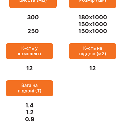
300
180х1000
150х1000
250
150х1000
К-сть у
К-сть на
комплекті
піддоні (м2)
12
12
Вага на
піддоні (Т)
1.4
1.2
0.9