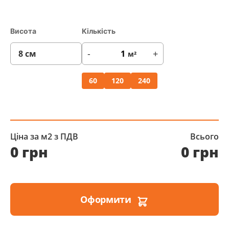
Висота
Кількість
-
+
м²
60
120
240
Ціна за м2 з ПДВ
Всього
0 грн
0 грн
Оформити