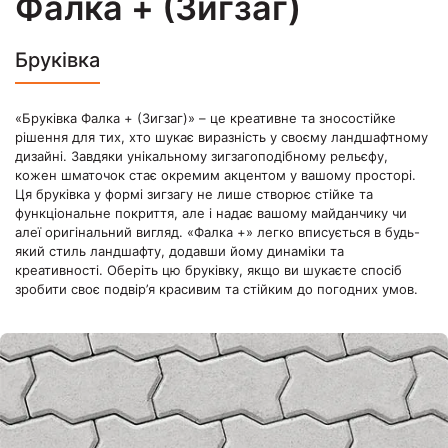
Фалка + (Зигзаг)
Бруківка
«Бруківка Фалка + (Зигзаг)» – це креативне та зносостійке
рішення для тих, хто шукає виразність у своєму ландшафтному
дизайні. Завдяки унікальному зигзагоподібному рельєфу,
кожен шматочок стає окремим акцентом у вашому просторі.
Ця бруківка у формі зигзагу не лише створює стійке та
функціональне покриття, але і надає вашому майданчику чи
алеї оригінальний вигляд. «Фалка +» легко вписується в будь-
який стиль ландшафту, додавши йому динаміки та
креативності. Оберіть цю бруківку, якщо ви шукаєте спосіб
зробити своє подвір’я красивим та стійким до погодних умов.