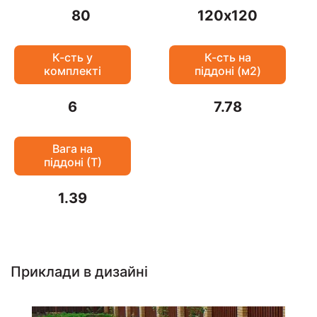
80
120х120
К-сть у
К-сть на
комплекті
піддоні (м2)
6
7.78
Вага на
піддоні (Т)
1.39
Приклади в дизайні