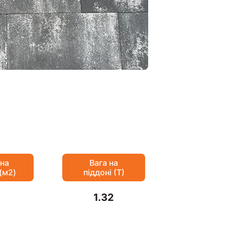
 на
Вага на
 (м2)
піддоні (Т)
1.32