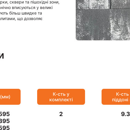
ки, сквери та пішохідні зони,
нічно вписуються у великі
ують більш швидке та
плитами, що дозволяє
и
К-сть у
К-сть
 (мм)
комплекті
піддоні
595
2
9.3
395
595